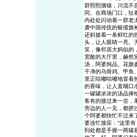
群熙熙攘镶，川流不
同。在商场门口，扯
内处处闪动着一群老
袭中国传统的银缎旗
还斜披着一条鲜红的
头，让人眼睛一亮。
笑，像邻居大妈似的
宽敞的大厅里，赫然
汤，阿婆炖品。花旗
干净的乌骨鸡、甲鱼
里正咕嘟咕嘟地冒着
的香味，让人直咽口
一罐罐浓浓的汤品捧
客有的接过来一尝，
旁边的人一见，都挤
个阿婆都快忙不过来
婆连忙接应："这里有
到处都是手握一两罐