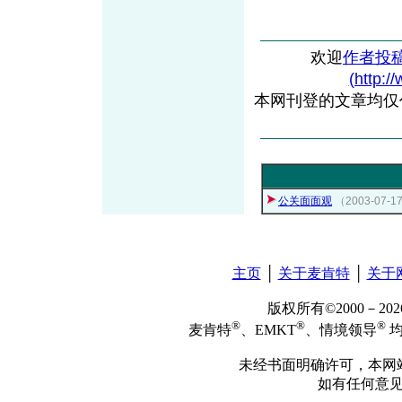
欢迎
作者投
(http:/
本网刊登的文章均仅
公关面面观
（2003-07
主页
│
关于麦肯特
│
关于
版权所有©2000－2
®
®
®
麦肯特
、EMKT
、情境领导
均
未经书面明确许可，本网
如有任何意