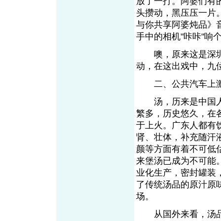
放了一打。阿婆们有
头攒动，黑压压一片
与你共享阿婆炖品》
手中的相机"咔咔"响
噢，原来这是深圳君
动，在这出戏中，九位
二、公共汽车上
汤，历来是中国人
繁多，历史悠久，在
于上火。广东人都有
肾、壮体，补充随汗
颜等方面有着不可低
来堡汤已成为不可能
业化生产，密封罐装
了传统汤品的原汁原
场。
从国外来看，汤品