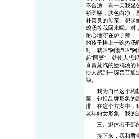
不合适。有一天我坐
衫圆髻，肤色白净，
朴善良的母亲。想起
鸡汤等我回来喝。对
耐心地守在炉子旁，
的孩子捧上一碗热汤吗
对，就叫"阿婆"!叫
起"阿婆"，就使人
直冒蒸汽的堡鸡汤的
使人感到一碗普普通
融。
我为自己这个构想
案，包括品牌形象的
排，在这个方案中，
老年妇女形象。我的
三、退休者干部
接下来，我和君生