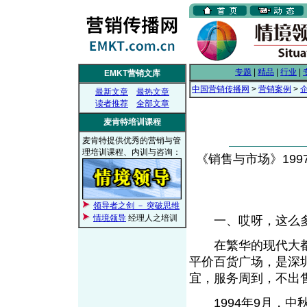
专题
|
精品
|
行业
|
EMKT营销文库
中国营销传播网
>
营销案例
>
最新文章
最热文章
读者推荐
全部文章
麦肯特培训课程
麦肯特提供优秀的营销与管
理培训课程、内训与咨询：
《销售与市场》1997年
领导者之剑 － 突破思维
情境领导
经理人之培训
一、哎呀，这么多
在繁华的现代大都
平价百货广场，是深
宜，服务周到，不出
1994年9月，中