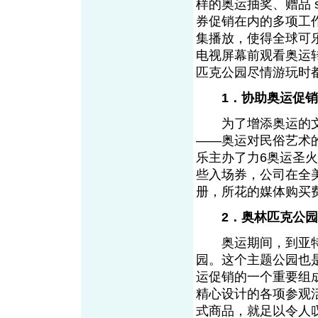
样的奥运抽奖、赠品 
券促销在内的多项工
集播放，使得全球可
电视屏幕前观看奥运
匹克公园尽情游玩时
1．协助奥运促
为了增添奥运的文艺
——奥运对民俗艺术
乐主办了力6奥运圣
些入场券，公司在全美
册，所花的媒体购买费
2．奥林匹克公
奥运期间，到亚特
园。这个主题公园也
运促销的一个重要组
精心设计的各项参观
式商品，就足以令人