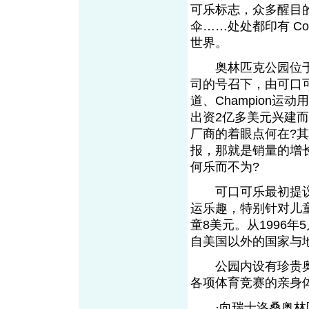
可乐标志，众多醒目
伞……处处都印有 C
世界。
奥林匹克公园位于亚
司的号召下，由可口可乐、
道、Champion运
出资2亿多美元兴建
厂商的着眼点何在?
报，那就是销量的增
何乐而不为?
可口可乐最初提议
运乐趣，特别针对儿童
童8美元。从1996年
自美国以外的国家与
公园内设有珍贵奥
各项体育竞赛的亲身
·向瑞士洛桑奥林匹