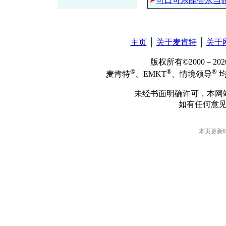
可口可乐能否永当
主页
│
关于麦肯特
│
关于
版权所有©2000－2
®
®
®
麦肯特
、EMKT
、情境领导
均
未经书面明确许可，本网
如有任何意
本页更新时间: