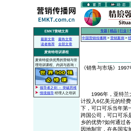
专题
|
精品
|
行业
|
EMKT营销文库
中国营销传播网
>
营销案例
>
最新文章
最热文章
读者推荐
全部文章
麦肯特培训课程
麦肯特提供优秀的营销与管
理培训课程、内训与咨询：
《销售与市场》1997年第
领导者之剑 － 突破思维
情境领导
经理人之培训
1996年，亚特兰
计投入6亿美元的经
下，可口可乐当年第
跨国公司，可口可乐
乡的优势?如何通过
因地制宜，在各国实