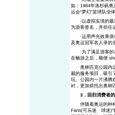
如：1984年洛杉矾
运会“梦幻”篮球队全
·以虚拟实境的最新
为游客签名，并担任
·运用声光效果俱佳
及奥运冠军名人录的
·为了满足游客的各
在畅游之后，顺便 sh
奥林匹克公园内这
裁的服务项目，吸引
玩。公园内一片沸腾
衬，更加烘托出奥林
3．回归消费者
伴随着奥运的种种促销
Fans(可乐迷、球