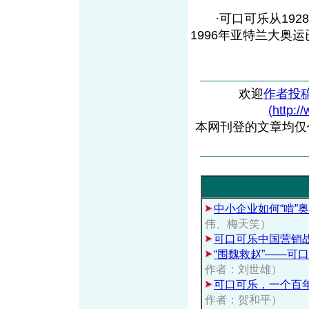
·可口可乐从192
1996年亚特兰大奥运
欢迎
作者投
(http:/
本网刊登的文章均仅
中小企业如何“啃”
伟、梅天笑）
可口可乐中国营销
“围魏救赵”——可
作者：刘世雄）
可口可乐，一个百
作者：贺和平）