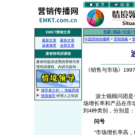
专题
|
精品
|
行业
|
EMKT营销文库
中国营销传播网
>
营销策略
>
最新文章
最热文章
读者推荐
全部文章
麦肯特培训课程
麦肯特提供优秀的营销与管
理培训课程、内训与咨询：
《销售与市场》1997年
领导者之剑 － 突破思维
波士顿顾问团是一
情境领导
经理人之培训
场增长率和产品在市
到4种类别，分别是
问号
“市场增长率高，但