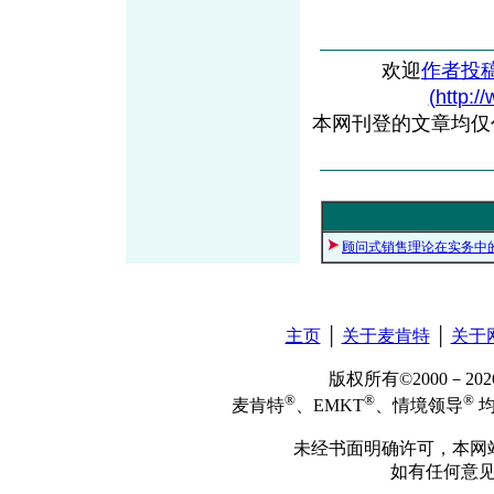
欢迎
作者投
(http:/
本网刊登的文章均仅
顾问式销售理论在实务中
主页
│
关于麦肯特
│
关于
版权所有©2000－2
®
®
®
麦肯特
、EMKT
、情境领导
均
未经书面明确许可，本网
如有任何意