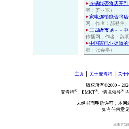
连锁能否将店开到
者：姜亚东）
家电连锁能否将店
网，作者：郝登伟
三四级市场－－中
传播网，作者：魏
中国家电业渠道的
者：张会亭）
主页
│
关于麦肯特
│
关于
版权所有©2000－2
®
®
®
麦肯特
、EMKT
、情境领导
均
未经书面明确许可，本网
如有任何意
本页更新时间: