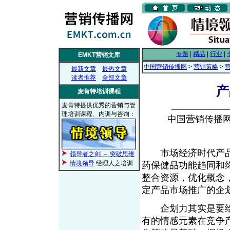
专题
|
精品
|
行业
|
EMKT营销文库
中国营销传播网
>
营销策略
>
最新文章
最热文章
读者推荐
全部文章
产
麦肯特培训课程
麦肯特提供优秀的营销与管
理培训课程、内训与咨询：
中国营销传播网， 
市场经济时代产品
领导者之剑 － 突破思维
情境领导
经理人之培训
药保健品功能趋同和
整合资源，优化概念
定产品市场推广的企
企划力其实是要给
有的情感元素在竞争