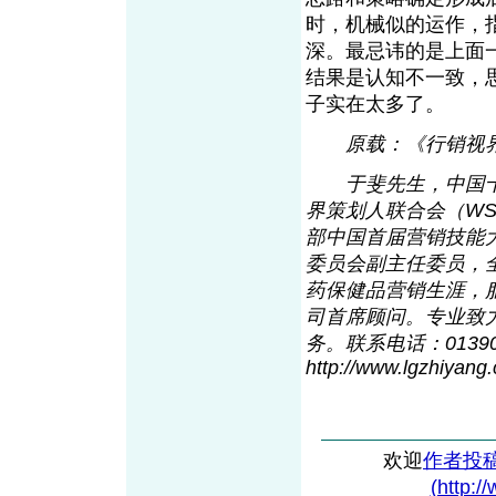
时，机械似的运作，
深。最忌讳的是上面
结果是认知不一致，
子实在太多了。
原载：《行销视界
于斐先生，中国十
界策划人联合会（W
部中国首届营销技能
委员会副主任委员，
药保健品营销生涯，
司首席顾问。专业致
务。联系电话：01390618
http://www.lgzhiyan
g
欢迎
作者投
(http:/