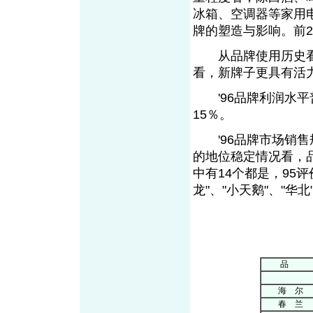
冰箱、空调器等家用
牌的塑造与影响。前
从品牌使用历史看，
看，新牌子更具有活力
'96品牌利润水平普
15％。
'96品牌市场销售
的地位稳定情况看，品
中有14个都是，95评
龙"、"小天鹅"、"华北
’96中国最
人
品 
家
海 尔
春 兰