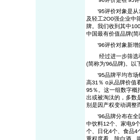
'96评价是在'95
'95评价对象是从1
及轻工2O0强企业
牌。我们收到其中10
中国最有价值品牌(简称
'96评价对象新增的
经过进一步筛选和自
(简称为'96品牌)
'95品牌平均市场销售
高31％ o从品牌价值
95％。这一组数字概
出或被淘汰的，多数
别是因产权变动调整
'96品牌分布在全国
中饮料12个、家电9
个、日化4个、食品4
重程度看，除白酒、