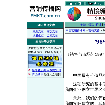
专题
|
精品
|
行业
|
EMKT营销文库
中国营销传播网
>
营销实务
> 
最新文章
最热文章
读者推荐
全部文章
'
麦肯特培训课程
麦肯特提供优秀的营销与管
理培训课程、内训与咨询：
《销售与市场》1997年
领导者之剑 － 突破思维
情境领导
经理人之培训
中国最有价值品牌
这项研究的基本宗
我国企业创立世界名
为此，我们的评价体
我国实际建立的。我