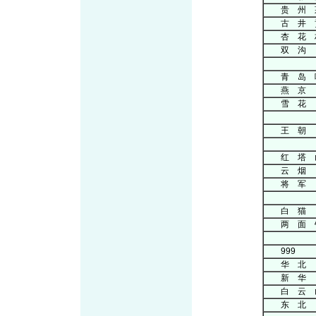
贵 州 
古 井 
杏 花 
双 沟
饮料
青 岛 
燕 京
雪 花
饮料
王 朝
烟
红 塔
云 烟
将 军
日
白 猫
两 面 
医
999
华 北
新 华
白 云 
东 北