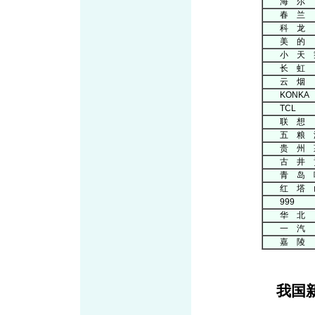
海 尔
春 兰
科 龙
美 的
小 天 
长 虹
云 烟
KONKA
TCL
联 想
五 粮 
贵 州 
古 井 
青 岛 
红 塔
999
华 北
一 汽
嘉 陵
我国