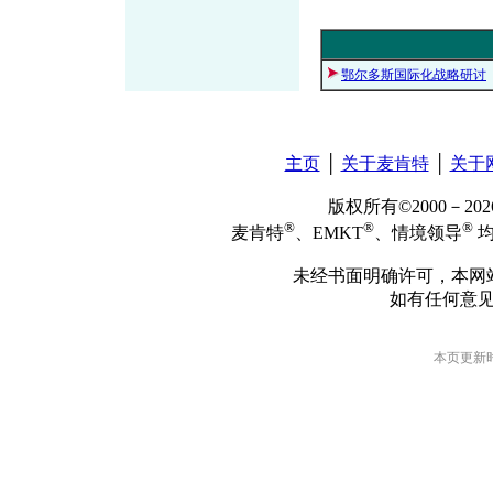
鄂尔多斯国际化战略研讨
主页
│
关于麦肯特
│
关于
版权所有©2000－2
®
®
®
麦肯特
、EMKT
、情境领导
均
未经书面明确许可，本网
如有任何意
本页更新时间: