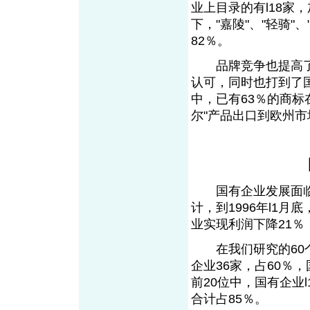
业上目录的有l18家
下，"嘉陵"、"轻骑"
82％。
品牌竞争也提高了
认可，同时也打到了
中，已有63％的商标
尔"产品出口到欧州
国有企业发展面临
计，到1996年l1月
业实现利润下降21％
在我们研究的60个
企业36家，占60％
前20位中，国有企业
合计占85％。