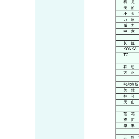
科 龙
美 的
小 天 
万 家 
威 力
中 意
电子
长 虹
KONKA
TCL
电子
联 想
方 正
纺
鄂尔多斯
美 雅
神 马
天 山
食
莲 花
双 汇
华 丰
饮
五 粮 