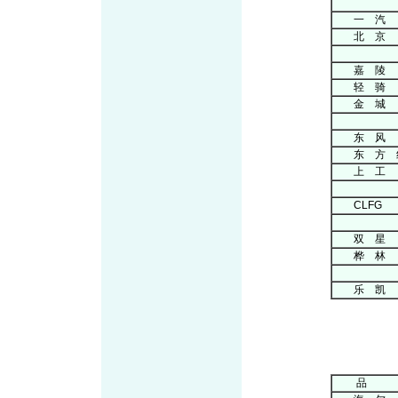
交通
一 汽
北 京
交通
嘉 陵
轻 骑
金 城
机
东 风
东 方 
上 工
CLFG
橡
双 星
桦 林
化工
乐 凯
’96中国
人
品 