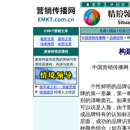
专题
|
精品
|
行业
|
EMKT营销文库
中国营销传播网
>
品牌经纬
> 
最新文章
最热文章
读者推荐
全部文章
构
麦肯特培训课程
麦肯特提供优秀的营销与管
理培训课程、内训与咨询：
中国营销传播网， 2
个性鲜明的品牌识
领导者之剑 － 突破思维
情境领导
经理人之培训
牌的第一形象，第一
别的清晰面孔。如果
可以说是人脸，由于
成品牌特有的认知标
层面，成功的品牌识
种颜色组合（如百事可