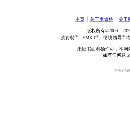
主页
│
关于麦肯特
│
关于
版权所有©2000－2
®
®
®
麦肯特
、EMKT
、情境领导
均
未经书面明确许可，本网
如有任何意
本页更新时间: