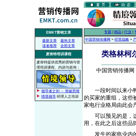
专题
|
精品
|
行业
|
EMKT营销文库
中国营销传播网
>
经营战略
>
最新文章
最热文章
读者推荐
全部文章
类格林柯
麦肯特培训课程
麦肯特提供优秀的营销与管
理培训课程、内训与咨询：
中国营销传播网， 2
一段时间以来小鸭
领导者之剑 － 突破思维
情境领导
经理人之培训
的买家的重组，这些
家电行业格局由此会
可以预见的是，这
用，在此之后这些品
发生的家电业内的