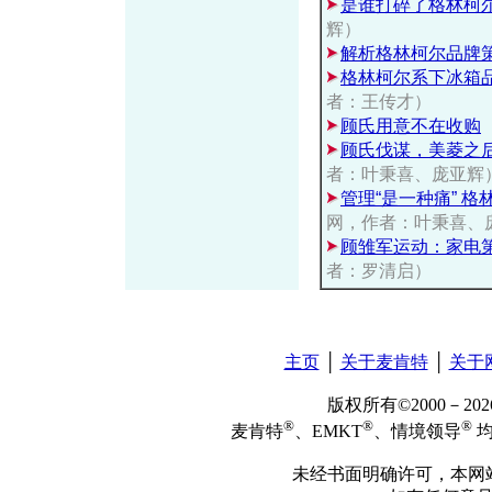
是谁打碎了格林柯尔
辉）
解析格林柯尔品牌
格林柯尔系下冰箱
者：王传才）
顾氏用意不在收购
顾氏伐谋，美菱之
者：叶秉喜、庞亚辉
管理“是一种痛” 
网，作者：叶秉喜、
顾雏军运动：家电
者：罗清启）
主页
│
关于麦肯特
│
关于
版权所有©2000－2
®
®
®
麦肯特
、EMKT
、情境领导
均
未经书面明确许可，本网